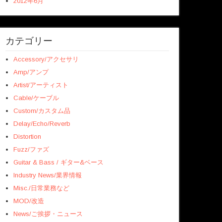
2012年6月
カテゴリー
Accessory/アクセサリ
Amp/アンプ
Artist/アーティスト
Cable/ケーブル
Custom/カスタム品
Delay/Echo/Reverb
Distortion
Fuzz/ファズ
Guitar & Bass / ギター&ベース
Industry News/業界情報
Misc./日常業務など
MOD/改造
News/ご挨拶・ニュース