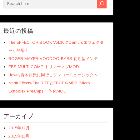
最近の投稿
The EFFECTOR BOOK Vol.30にCamuroエフェクタ
ーが登場！
ROGER MAYER VOODOO-BASS 初期型メンテ
EBS MULTI COMP トリマーノブMOD
downy青木裕氏に同行しシンコーミュージックへ！
North Effects/The RITEとTBCFX/MEP (Micro
Echoplex Preamp) 一体化MOD
アーカイブ
2015年12月
2015年11月