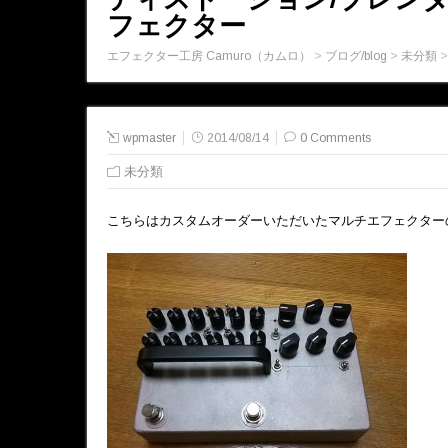
フェクター
エフェクター工房 Camuro（カムロ）
>
ブログ/blog
>
未分類
wpmaster
2014/08/14
0 Comments
未分類
こちらはカスタムオーダーいただいたマルチエフェクター