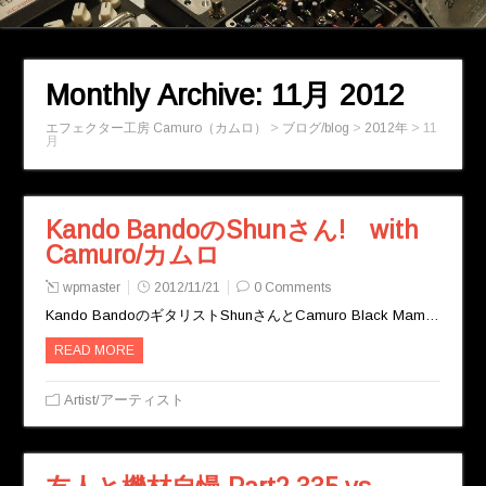
Monthly Archive:
11月 2012
エフェクター工房 Camuro（カムロ）
>
ブログ/blog
>
2012年
>
11
月
Kando BandoのShunさん! with
Camuro/カムロ
wpmaster
2012/11/21
0 Comments
Kando BandoのギタリストShunさんとCamuro Black Mam…
READ MORE
Artist/アーティスト