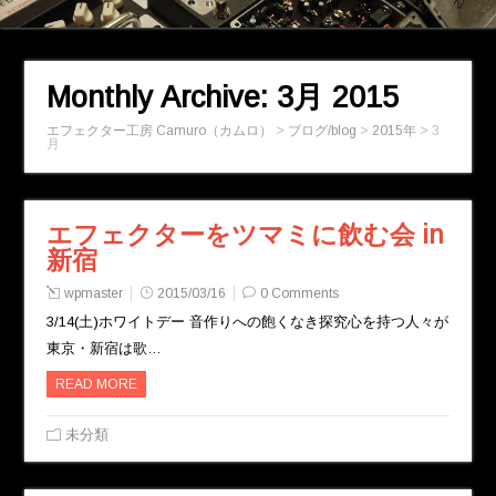
Monthly Archive:
3月 2015
エフェクター工房 Camuro（カムロ）
>
ブログ/blog
>
2015年
>
3
月
エフェクターをツマミに飲む会 in
新宿
wpmaster
2015/03/16
0 Comments
3/14(土)ホワイトデー 音作りへの飽くなき探究心を持つ人々が
東京・新宿は歌…
READ MORE
未分類