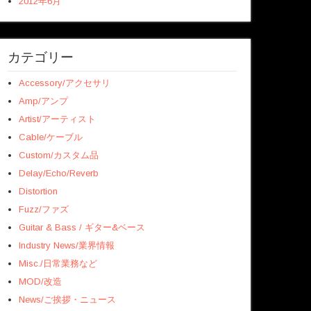
2012年6月
カテゴリー
Accessory/アクセサリ
Amp/アンプ
Artist/アーティスト
Cable/ケーブル
Custom/カスタム品
Delay/Echo/Reverb
Distortion
Fuzz/ファズ
Guitar & Bass / ギター&ベース
Industry News/業界情報
Misc./日常業務など
MOD/改造
News/ご挨拶・ニュース