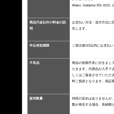
Wako, Saitama 351-0115, 
商品代金以外の料金の説
お支払い方法・送付方法に
明
生します。
申込有効期限
ご発注後3日以内にお支払
不良品
商品の初期不良に付きまし
だきます。代替品が入手で
しくはご返金させていただ
料ご負担となります。保証
販売数量
特段の定めはありませんが
数が発生する場合、長納期