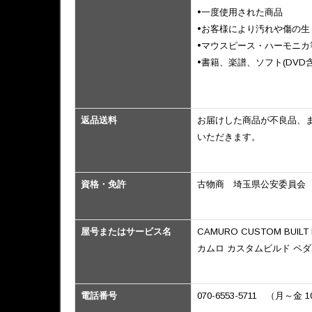
•一度使用された商品
•お客様により汚れや傷の生
•マウスピース・ハーモニカ
•書籍、楽譜、ソフト(DVD含
返品送料
お届けした商品が不良品、
いただきます。
資格・免許
古物商 埼玉県公安委員会 第4
屋号またはサービス名
CAMURO CUSTOM BUILT
カムロ カスタムビルド ペ
電話番号
070-6553-5711 （月～金 10