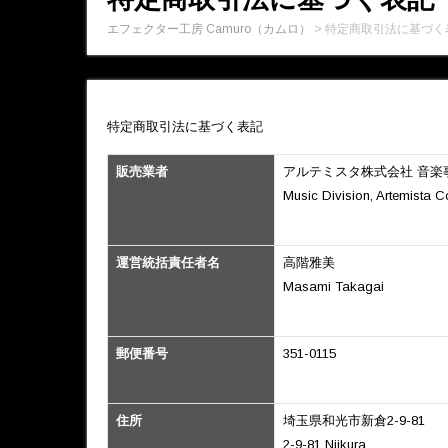
エフェクター工房 Camuro（カムロ）
>
特定商取引法に基づく
特定商取引法に基づく表記
販売業者
アルテミスタ株式会社 音楽
Music Division, Artemista C
運営統括責任者名
高階雅美
Masami Takagai
郵便番号
351-0115
住所
埼玉県和光市新倉2-9-81
2-9-81 Niikura