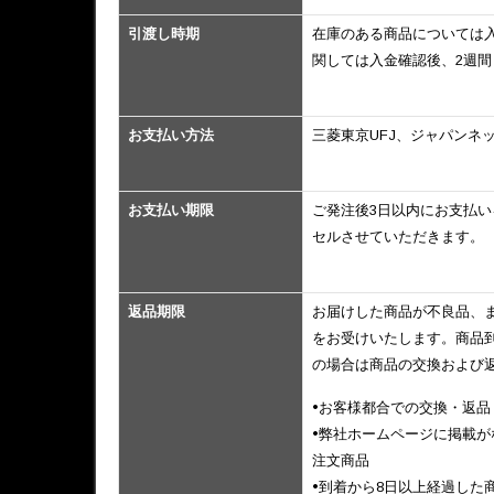
引渡し時期
在庫のある商品については
関しては入金確認後、2週間
お支払い方法
三菱東京UFJ、ジャパンネ
お支払い期限
ご発注後3日以内にお支払
セルさせていただきます。
返品期限
お届けした商品が不良品、
をお受けいたします。商品
の場合は商品の交換および
•お客様都合での交換・返品
•弊社ホームページに掲載
注文商品
•到着から8日以上経過した