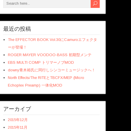
最近の投稿
The EFFECTOR BOOK Vol.30にCamuroエフェクタ
ーが登場！
ROGER MAYER VOODOO-BASS 初期型メンテ
EBS MULTI COMP トリマーノブMOD
downy青木裕氏に同行しシンコーミュージックへ！
North Effects/The RITEとTBCFX/MEP (Micro
Echoplex Preamp) 一体化MOD
アーカイブ
2015年12月
2015年11月